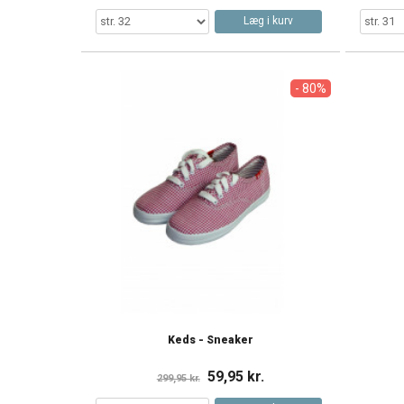
Læg i kurv
- 80%
Keds - Sneaker
59,95 kr.
299,95 kr.