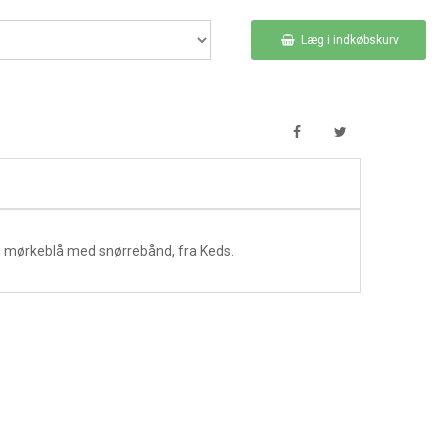
Læg i indkøbskurv
i mørkeblå med snørrebånd, fra Keds.