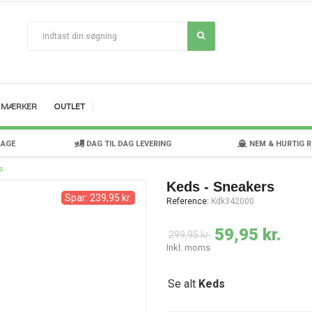
MÆRKER
OUTLET
DAGE
DAG TIL DAG LEVERING
NEM & HURTIG 
s
Keds - Sneakers
Spar: 239,95 kr.
Reference:
Kdk342000
59,95 kr.
299,95 kr.
Inkl. moms
Se alt
Keds