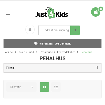
0
Fri Fragt fra 199 i Danmark
Forside
Skole & Fritid
Penalhuse & Skriveredskaber
Penalhus
PENALHUS
Filter
Relevans