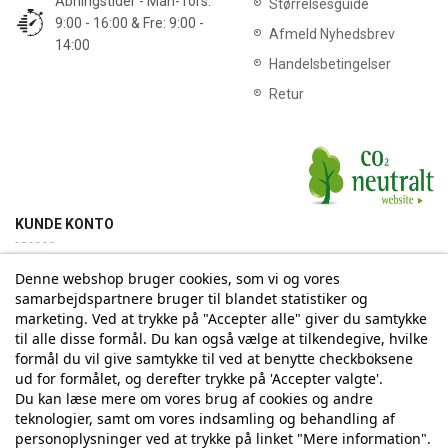
Åbningstider - Man-Tors:
Størrelsesguide
9:00 - 16:00 & Fre: 9:00 -
Afmeld Nyhedsbrev
14:00
Handelsbetingelser
Retur
KUNDE KONTO
Denne webshop bruger cookies, som vi og vores
Min konto
Ordrehistorik
Returnering
Adresse
samarbejdspartnere bruger til blandet statistiker og
marketing. Ved at trykke på "Accepter alle" giver du samtykke
til alle disse formål. Du kan også vælge at tilkendegive, hvilke
Tilmelding til Nyhedsbrev
formål du vil give samtykke til ved at benytte checkboksene
ud for formålet, og derefter trykke på 'Accepter valgte'.
Vi deler aldrig din email-adresse med tredjepart
Du kan læse mere om vores brug af cookies og andre
teknologier, samt om vores indsamling og behandling af
personoplysninger ved at trykke på linket "Mere information".
Tilmeld