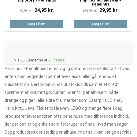
Toy Story - Penalhus
High School Musical -
Penalhus
24,95 kr.
29,95 kr.
49,95 kr.
129,95 kr.
Læg i kurv
Læg i kurv
Vis
26
Elementer af
26 item(s)
Penalhus - Penalhuset er en vigtig del af enhver skolestart - hvad
enten man begynder i børnehaveklasse, eller går endnu et
klassetrin op. Derfor har vi hos Just4Kids.dk samlet et bredt
sortiment af kvalitetsprodukter indenfor penalhuse til både
drenge og piger i alle aldre fra mærker som Caterpillar, Disney,
Hello Kitty, Jeva, Ticket to Heaven, LEGO og mange flere. I dag
producerer leverandøren ofte penalhuse med tilhørende indhold,
der gør det let og enkelt som forbruger at finde, hvad man søger.
Dog produceres der stadig penalhuse, man selv kan vælge at fylde