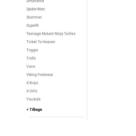
Smurfarna
Spider-Man
Stummer
Superfit
Teenage Mutant Ninja Turtles
Ticket To Heaven
Trigger
Trolls
Vans
Viking Footwear
X-Boyz
X-Girlz
You-kids
< Tilbage