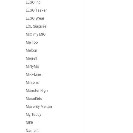
LEGO Inc
LEGO Tasker
LEGO Wear
LOL Surprise
MIO my MIO
Me Too
Melton
Merrell
MiNyMo
Mikk-Line
Minions
Monster High
MoonKids
Move By Melton
My Teddy
NIKE
Name It