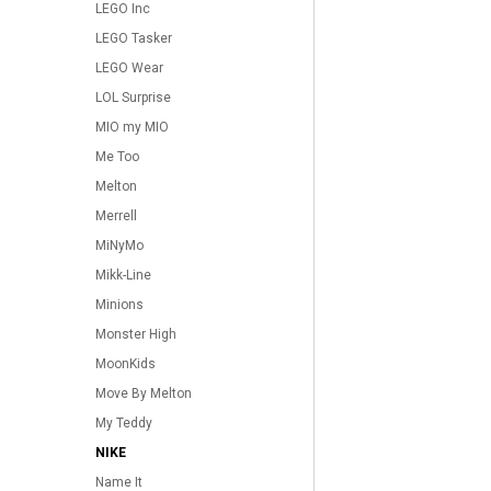
LEGO Inc
LEGO Tasker
LEGO Wear
LOL Surprise
MIO my MIO
Me Too
Melton
Merrell
MiNyMo
Mikk-Line
Minions
Monster High
MoonKids
Move By Melton
My Teddy
NIKE
Name It