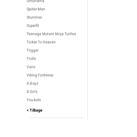
Smurfarna
Spider-Man
Stummer
Superfit
Teenage Mutant Ninja Turtles
Ticket To Heaven
Trigger
Trolls
Vans
Viking Footwear
X-Boyz
X-Girlz
You-kids
< Tilbage