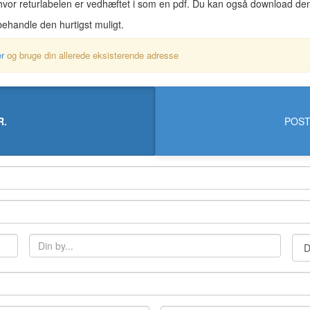
hvor returlabelen er vedhæftet i som en pdf. Du kan også download den 
behandle den hurtigst muligt.
er
og bruge din allerede eksisterende adresse
R.
POST