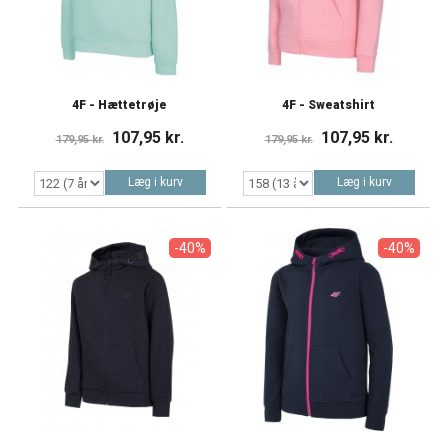
4F - Hættetrøje
4F - Sweatshirt
107,95 kr.
107,95 kr.
179,95 kr.
179,95 kr.
Læg i kurv
Læg i kurv
-40%
-40%