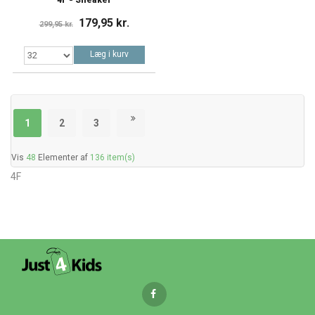
179,95 kr.
299,95 kr.
Læg i kurv
1
2
3
Vis
48
Elementer af
136 item(s)
4F