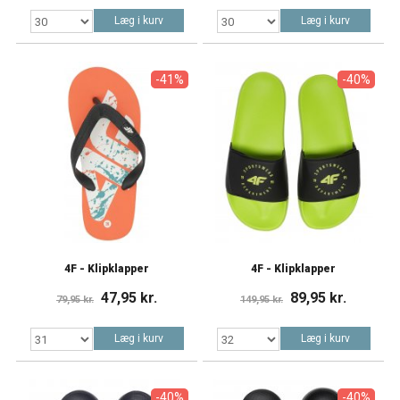
Læg i kurv
Læg i kurv
-41%
-40%
4F - Klipklapper
4F - Klipklapper
47,95 kr.
89,95 kr.
79,95 kr.
149,95 kr.
Læg i kurv
Læg i kurv
-40%
-40%