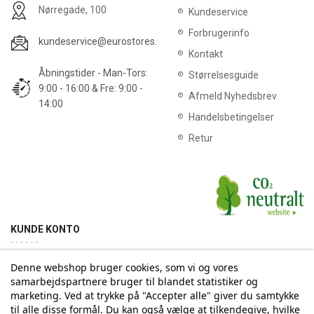
Nørregade, 100
Kundeservice
Forbrugerinfo
kundeservice@eurostores.dk
Kontakt
Åbningstider - Man-Tors:
Størrelsesguide
9:00 - 16:00 & Fre: 9:00 -
Afmeld Nyhedsbrev
14:00
Handelsbetingelser
Retur
KUNDE KONTO
Denne webshop bruger cookies, som vi og vores
Min konto
Ordrehistorik
Returnering
Adresse
samarbejdspartnere bruger til blandet statistiker og
marketing. Ved at trykke på "Accepter alle" giver du samtykke
til alle disse formål. Du kan også vælge at tilkendegive, hvilke