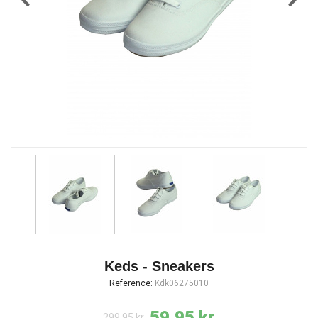
Keds - Sneakers
Reference:
Kdk06275010
59,95 kr.
299,95 kr.