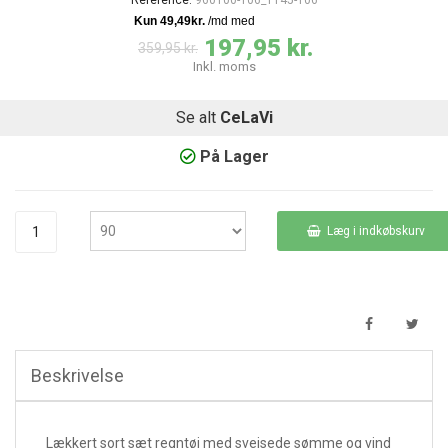
197,95 kr.
359,95 kr.
Inkl. moms
Se alt
CeLaVi
På Lager
Læg i indkøbskurv
Beskrivelse
Lækkert sort sæt regntøj med svejsede sømme og vind