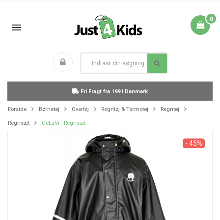
0
Fri Fragt fra 199 i Danmark
Forside
Børnetøj
Overtøj
Regntøj & Termotøj
Regntøj
Regnsæt
CeLaVi - Regnsæt
- 45%