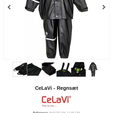
CeLaVi - Regnsæt
Reference:
960100-106_1145-106