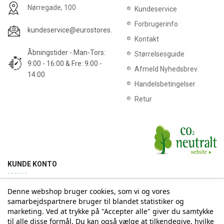
Nørregade, 100
Kundeservice
Forbrugerinfo
kundeservice@eurostores.dk
Kontakt
Åbningstider - Man-Tors:
Størrelsesguide
9:00 - 16:00 & Fre: 9:00 -
Afmeld Nyhedsbrev
14:00
Handelsbetingelser
Retur
KUNDE KONTO
Denne webshop bruger cookies, som vi og vores
Min konto
Ordrehistorik
Returnering
Adresse
samarbejdspartnere bruger til blandet statistiker og
marketing. Ved at trykke på "Accepter alle" giver du samtykke
til alle disse formål. Du kan også vælge at tilkendegive, hvilke