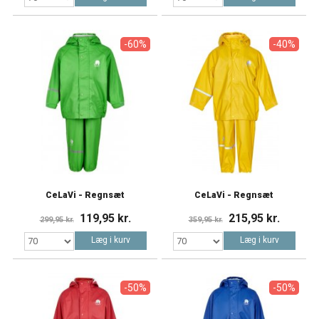
-60%
-40%
CeLaVi - Regnsæt
CeLaVi - Regnsæt
119,95 kr.
215,95 kr.
299,95 kr.
359,95 kr.
Læg i kurv
Læg i kurv
-50%
-50%