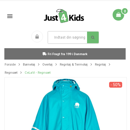
0
Fri Fragt fra 199 i Danmark
Forside
Børnetøj
Overtøj
Regntøj & Termotøj
Regntøj
Regnsæt
CeLaVi - Regnsæt
- 50%