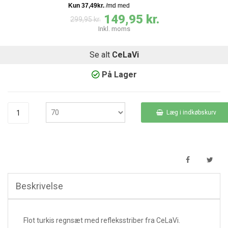
149,95 kr.
299,95 kr.
Inkl. moms
Se alt
CeLaVi
På Lager
Læg i indkøbskurv
Beskrivelse
Flot turkis regnsæt med refleksstriber fra CeLaVi.