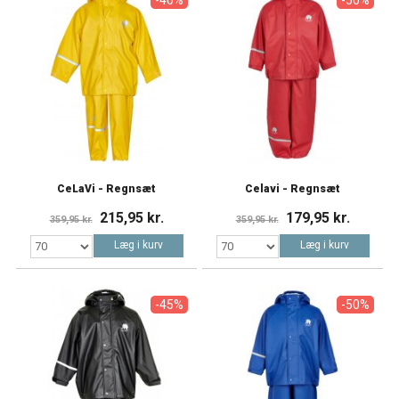
CeLaVi - Regnsæt
Celavi - Regnsæt
215,95 kr.
179,95 kr.
359,95 kr.
359,95 kr.
Læg i kurv
Læg i kurv
-45%
-50%