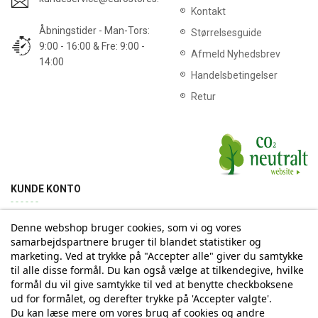
Kontakt
Åbningstider - Man-Tors:
Størrelsesguide
9:00 - 16:00 & Fre: 9:00 -
Afmeld Nyhedsbrev
14:00
Handelsbetingelser
Retur
KUNDE KONTO
Denne webshop bruger cookies, som vi og vores
Min konto
Ordrehistorik
Returnering
Adresse
samarbejdspartnere bruger til blandet statistiker og
marketing. Ved at trykke på "Accepter alle" giver du samtykke
til alle disse formål. Du kan også vælge at tilkendegive, hvilke
Tilmelding til Nyhedsbrev
formål du vil give samtykke til ved at benytte checkboksene
ud for formålet, og derefter trykke på 'Accepter valgte'.
Vi deler aldrig din email-adresse med tredjepart
Du kan læse mere om vores brug af cookies og andre