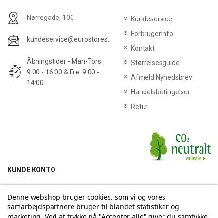
Nørregade, 100
Kundeservice
Forbrugerinfo
kundeservice@eurostores.dk
Kontakt
Åbningstider - Man-Tors:
Størrelsesguide
9:00 - 16:00 & Fre: 9:00 -
Afmeld Nyhedsbrev
14:00
Handelsbetingelser
Retur
KUNDE KONTO
Denne webshop bruger cookies, som vi og vores
Min konto
Ordrehistorik
Returnering
Adresse
samarbejdspartnere bruger til blandet statistiker og
marketing. Ved at trykke på "Accepter alle" giver du samtykke