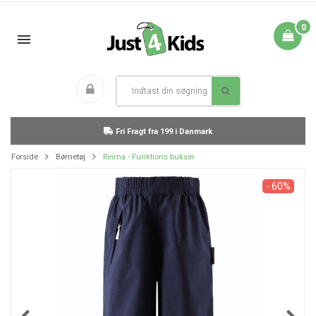
0
Fri Fragt fra 199 i Danmark
Forside
Børnetøj
Reima - Funktions bukser
- 60%