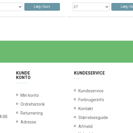
Læg i kurv
Læg i k
KUNDE
KUNDESERVICE
KONTO
Kundeservice
Min konto
Forbrugerinfo
Ordrehistorik
Kontakt
Returnering
14:00
Størrelsesguide
Adresse
Afmeld