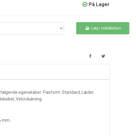
På Lager
Læg i indkøbskurv
 følgende egenskaber: Pasform: Standard, Læder
leksibel, Velcrolukning.
15 mm.