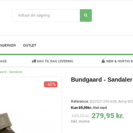
MÆRKER
OUTLET
DAGE
DAG TIL DAG LEVERING
NEM & HURTIG 
ard - Sandaler
Bundgaard - Sandaler
- 60%
Reference:
BG202129G-608_Army-WS
279,95 kr.
699,95 kr.
Inkl. moms