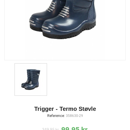
Trigger - Termo Støvle
Reference:
358630-29
99,95 kr.
349,95 kr.