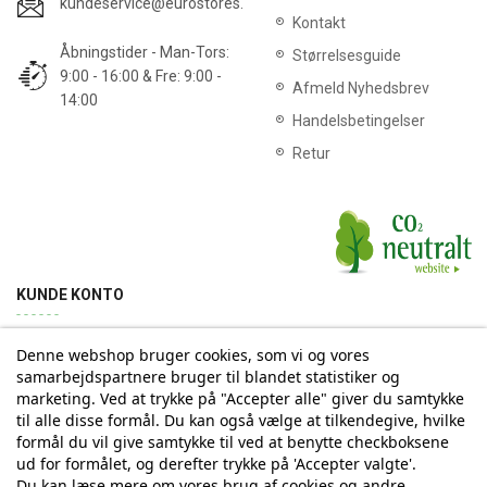
kundeservice@eurostores.dk
Kontakt
Åbningstider - Man-Tors:
Størrelsesguide
9:00 - 16:00 & Fre: 9:00 -
Afmeld Nyhedsbrev
14:00
Handelsbetingelser
Retur
KUNDE KONTO
Denne webshop bruger cookies, som vi og vores
Min konto
Ordrehistorik
Returnering
Adresse
samarbejdspartnere bruger til blandet statistiker og
marketing. Ved at trykke på "Accepter alle" giver du samtykke
til alle disse formål. Du kan også vælge at tilkendegive, hvilke
Tilmelding til Nyhedsbrev
formål du vil give samtykke til ved at benytte checkboksene
ud for formålet, og derefter trykke på 'Accepter valgte'.
Vi deler aldrig din email-adresse med tredjepart
Du kan læse mere om vores brug af cookies og andre