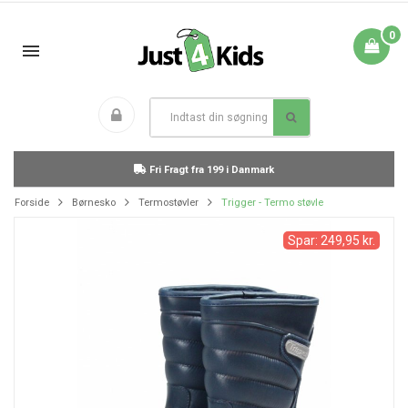
0
Fri Fragt fra 199 i Danmark
Forside
Børnesko
Termostøvler
Trigger - Termo støvle
Spar: 249,95 kr.