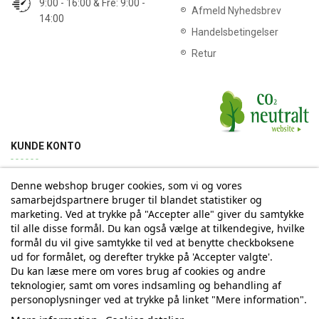
9:00 - 16:00 & Fre: 9:00 -
Afmeld Nyhedsbrev
14:00
Handelsbetingelser
Retur
KUNDE KONTO
Denne webshop bruger cookies, som vi og vores
Min konto
Ordrehistorik
Returnering
Adresse
samarbejdspartnere bruger til blandet statistiker og
marketing. Ved at trykke på "Accepter alle" giver du samtykke
til alle disse formål. Du kan også vælge at tilkendegive, hvilke
Tilmelding til Nyhedsbrev
formål du vil give samtykke til ved at benytte checkboksene
ud for formålet, og derefter trykke på 'Accepter valgte'.
Vi deler aldrig din email-adresse med tredjepart
Du kan læse mere om vores brug af cookies og andre
teknologier, samt om vores indsamling og behandling af
personoplysninger ved at trykke på linket "Mere information".
Tilmeld