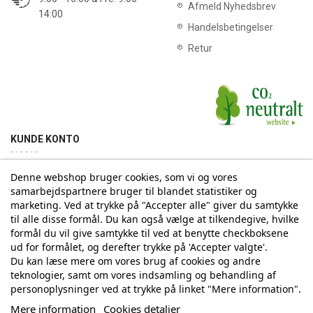
Afmeld Nyhedsbrev
14:00
Handelsbetingelser
Retur
KUNDE KONTO
Denne webshop bruger cookies, som vi og vores
Min konto
Ordrehistorik
Returnering
Adresse
samarbejdspartnere bruger til blandet statistiker og
marketing. Ved at trykke på "Accepter alle" giver du samtykke
til alle disse formål. Du kan også vælge at tilkendegive, hvilke
Tilmelding til Nyhedsbrev
formål du vil give samtykke til ved at benytte checkboksene
ud for formålet, og derefter trykke på 'Accepter valgte'.
Vi deler aldrig din email-adresse med tredjepart
Du kan læse mere om vores brug af cookies og andre
teknologier, samt om vores indsamling og behandling af
personoplysninger ved at trykke på linket "Mere information".
Tilmeld
Mere information
Cookies detaljer