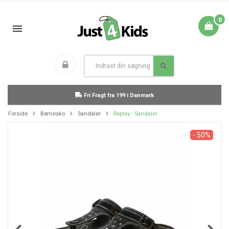
0
Fri Fragt fra 199 i Danmark
Forside
Børnesko
Sandaler
Replay - Sandaler
- 50%