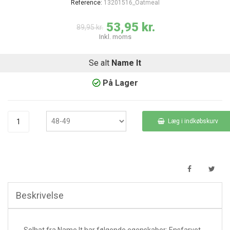
Reference:
13201516_Oatmeal
53,95 kr.
89,95 kr.
Inkl. moms
Se alt
Name It
På Lager
Læg i indkøbskurv
Beskrivelse