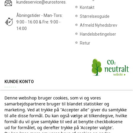
kundeservice@eurostores.dk
Kontakt
Åbningstider - Man-Tors:
Størrelsesguide
9:00 - 16:00 & Fre: 9:00 -
Afmeld Nyhedsbrev
14:00
Handelsbetingelser
Retur
KUNDE KONTO
Denne webshop bruger cookies, som vi og vores
Min konto
Ordrehistorik
Returnering
Adresse
samarbejdspartnere bruger til blandet statistiker og
marketing. Ved at trykke på "Accepter alle" giver du samtykke
til alle disse formål. Du kan også vælge at tilkendegive, hvilke
Tilmelding til Nyhedsbrev
formål du vil give samtykke til ved at benytte checkboksene
ud for formålet, og derefter trykke på 'Accepter valgte'.
Vi deler aldrig din email-adresse med tredjepart