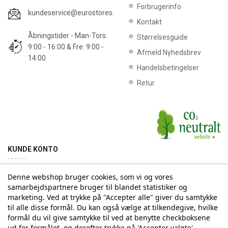
Forbrugerinfo
kundeservice@eurostores.dk
Kontakt
Åbningstider - Man-Tors:
Størrelsesguide
9:00 - 16:00 & Fre: 9:00 -
Afmeld Nyhedsbrev
14:00
Handelsbetingelser
Retur
KUNDE KONTO
Denne webshop bruger cookies, som vi og vores
Min konto
Ordrehistorik
Returnering
Adresse
samarbejdspartnere bruger til blandet statistiker og
marketing. Ved at trykke på "Accepter alle" giver du samtykke
til alle disse formål. Du kan også vælge at tilkendegive, hvilke
Tilmelding til Nyhedsbrev
formål du vil give samtykke til ved at benytte checkboksene
ud for formålet, og derefter trykke på 'Accepter valgte'.
Vi deler aldrig din email-adresse med tredjepart