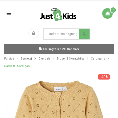
0
Fri Fragt fra 199 i Danmark
Forside
Børnetøj
Overdele
Bluser & Sweatshirts
Cardigans
Name It - Cardigan
- 40%