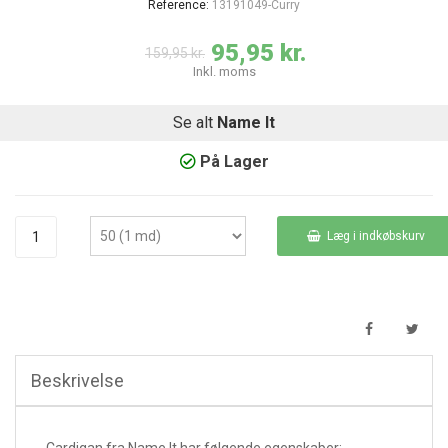
Reference:
13191049-Curry
95,95 kr.
159,95 kr.
Inkl. moms
Se alt
Name It
På Lager
Læg i indkøbskurv
Beskrivelse