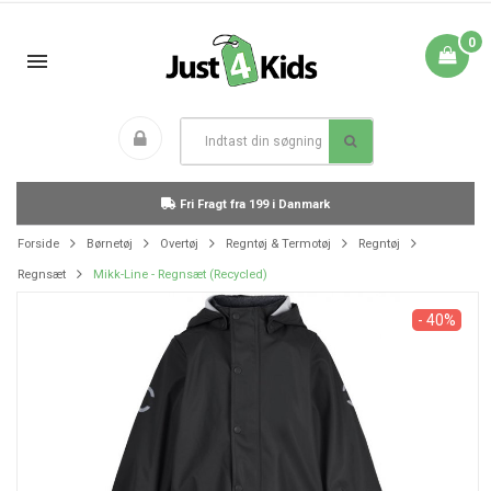
0
Fri Fragt fra 199 i Danmark
Forside
Børnetøj
Overtøj
Regntøj & Termotøj
Regntøj
Regnsæt
Mikk-Line - Regnsæt (Recycled)
- 40%