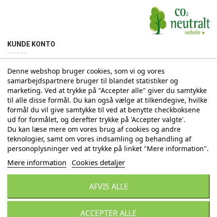
KUNDE KONTO
Denne webshop bruger cookies, som vi og vores
Min konto
Ordrehistorik
Returnering
Adresse
samarbejdspartnere bruger til blandet statistiker og
marketing. Ved at trykke på "Accepter alle" giver du samtykke
til alle disse formål. Du kan også vælge at tilkendegive, hvilke
Tilmelding til Nyhedsbrev
formål du vil give samtykke til ved at benytte checkboksene
ud for formålet, og derefter trykke på 'Accepter valgte'.
Vi deler aldrig din email-adresse med tredjepart
Du kan læse mere om vores brug af cookies og andre
teknologier, samt om vores indsamling og behandling af
personoplysninger ved at trykke på linket "Mere information".
Tilmeld
Mere information
Cookies detaljer
AFVIS ALLE
© Copyright by Eurostores Group A/S - CVR: 33 16 48 66
ACCEPTER ALLE