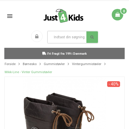
0
Fri Fragt fra 199 i Danmark
Forside
Børnesko
Gummistøvler
Vintergummistøvler
Mikk-Line - Vinter Gummistøvler
- 40%