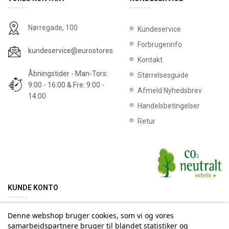
Nørregade, 100
Kundeservice
Forbrugerinfo
kundeservice@eurostores.dk
Kontakt
Åbningstider - Man-Tors:
Størrelsesguide
9:00 - 16:00 & Fre: 9:00 -
Afmeld Nyhedsbrev
14:00
Handelsbetingelser
Retur
KUNDE KONTO
Denne webshop bruger cookies, som vi og vores
Min konto
Ordrehistorik
Returnering
Adresse
samarbejdspartnere bruger til blandet statistiker og