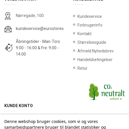
Nørregade, 100
Kundeservice
Forbrugerinfo
kundeservice@eurostores.dk
Kontakt
Åbningstider - Man-Tors:
Størrelsesguide
9:00 - 16:00 & Fre: 9:00 -
Afmeld Nyhedsbrev
14:00
Handelsbetingelser
Retur
KUNDE KONTO
Denne webshop bruger cookies, som vi og vores
Min konto
Ordrehistorik
Returnering
Adresse
samarbejdspartnere bruger til blandet statistiker og