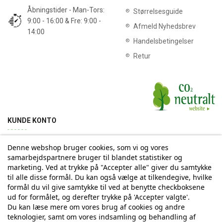
Åbningstider - Man-Tors:
Størrelsesguide
9:00 - 16:00 & Fre: 9:00 -
Afmeld Nyhedsbrev
14:00
Handelsbetingelser
Retur
KUNDE KONTO
Denne webshop bruger cookies, som vi og vores
Min konto
Ordrehistorik
Returnering
Adresse
samarbejdspartnere bruger til blandet statistiker og
marketing. Ved at trykke på "Accepter alle" giver du samtykke
til alle disse formål. Du kan også vælge at tilkendegive, hvilke
Tilmelding til Nyhedsbrev
formål du vil give samtykke til ved at benytte checkboksene
ud for formålet, og derefter trykke på 'Accepter valgte'.
Vi deler aldrig din email-adresse med tredjepart
Du kan læse mere om vores brug af cookies og andre
teknologier, samt om vores indsamling og behandling af