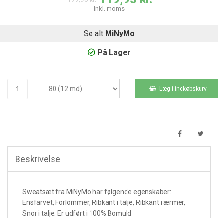
Inkl. moms
Se alt
MiNyMo
På Lager
Læg i indkøbskurv
Beskrivelse
Sweatsæt fra MiNyMo har følgende egenskaber:
Ensfarvet, Forlommer, Ribkant i talje, Ribkant i ærmer,
Snor i talje. Er udført i 100% Bomuld