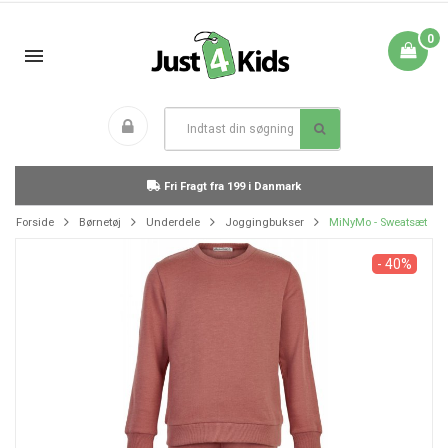
0
Fri Fragt fra 199 i Danmark
Forside
Børnetøj
Underdele
Joggingbukser
MiNyMo - Sweatsæt
- 40%