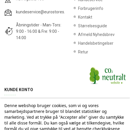
Forbrugerinfo
kundeservice@eurostores.dk
Kontakt
Åbningstider - Man-Tors:
Størrelsesguide
9:00 - 16:00 & Fre: 9:00 -
Afmeld Nyhedsbrev
14:00
Handelsbetingelser
Retur
KUNDE KONTO
Denne webshop bruger cookies, som vi og vores
Min konto
Ordrehistorik
Returnering
Adresse
samarbejdspartnere bruger til blandet statistiker og
marketing. Ved at trykke på "Accepter alle" giver du samtykke
til alle disse formål. Du kan også vælge at tilkendegive, hvilke
Tilmelding til Nyhedsbrev
formål du vil give samtykke til ved at benytte checkboksene