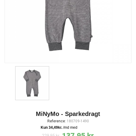
MiNyMo - Sparkedragt
Reference:
180709-1490
137,95 kr.
229,95 kr.