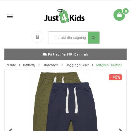
0
Fri Fragt fra 199 i Danmark
Forside
Børnetøj
Underdele
Joggingbukser
MiNyMo - Bukser
- 40%