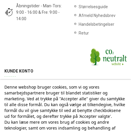
Åbningstider - Man-Tors:
Størrelsesguide
9:00 - 16:00 & Fre: 9:00 -
Afmeld Nyhedsbrev
14:00
Handelsbetingelser
Retur
KUNDE KONTO
Denne webshop bruger cookies, som vi og vores
Min konto
Ordrehistorik
Returnering
Adresse
samarbejdspartnere bruger til blandet statistiker og
marketing. Ved at trykke på "Accepter alle" giver du samtykke
til alle disse formål. Du kan også vælge at tilkendegive, hvilke
Tilmelding til Nyhedsbrev
formål du vil give samtykke til ved at benytte checkboksene
ud for formålet, og derefter trykke på 'Accepter valgte'.
Vi deler aldrig din email-adresse med tredjepart
Du kan læse mere om vores brug af cookies og andre
teknologier, samt om vores indsamling og behandling af