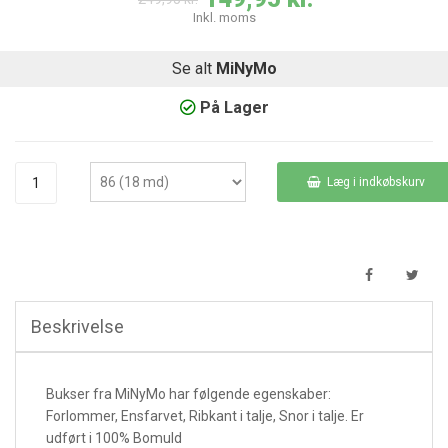
Inkl. moms
Se alt
MiNyMo
På Lager
Læg i indkøbskurv
Beskrivelse
Bukser fra MiNyMo har følgende egenskaber:
Forlommer, Ensfarvet, Ribkant i talje, Snor i talje. Er
udført i 100% Bomuld