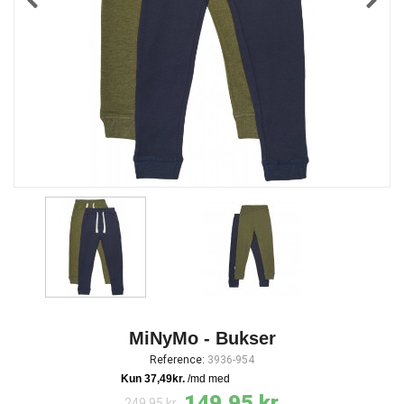
MiNyMo - Bukser
Reference:
3936-954
149,95 kr.
249,95 kr.