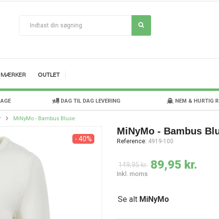
MÆRKER
OUTLET
DAGE
DAG TIL DAG LEVERING
NEM & HURTIG 
r
MiNyMo - Bambus Bluse
MiNyMo - Bambus Bl
- 40%
Reference:
4919-100
89,95 kr.
149,95 kr.
Inkl. moms
Se alt
MiNyMo