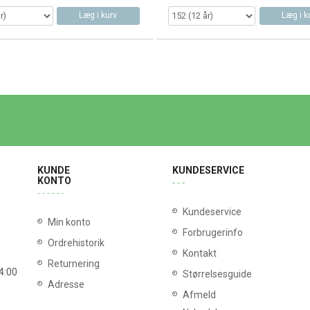
Læg i kurv
Læg i k
KUNDE
KUNDESERVICE
KONTO
Kundeservice
Min konto
Forbrugerinfo
Ordrehistorik
Kontakt
Returnering
14:00
Størrelsesguide
Adresse
Afmeld