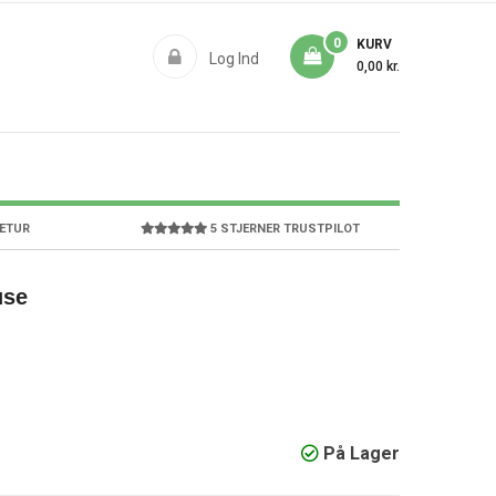
0
KURV
Log Ind
0,00 kr.
RETUR
5 STJERNER TRUSTPILOT
use
På Lager