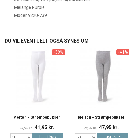
Melange Purple
Model: 9220-739
DU VIL EVENTUELT OGSÅ SYNES OM
-39%
-41%
Melton - Strømpebukser
Melton - Strømpebukser
41,95 kr.
47,95 kr.
69,95 kr.
79,95 kr.
Læg i kurv
Læg i kurv