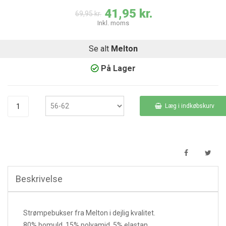
41,95 kr.
69,95 kr.
Inkl. moms
Se alt
Melton
På Lager
Læg i indkøbskurv
Beskrivelse
Strømpebukser fra Melton i dejlig kvalitet.
80% bomuld, 15% polyamid, 5% elastan