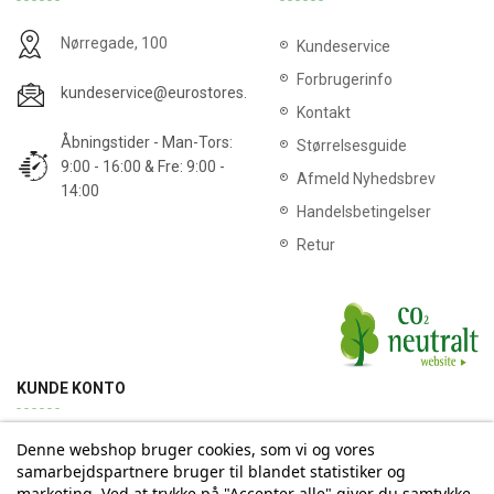
Nørregade, 100
Kundeservice
Forbrugerinfo
kundeservice@eurostores.dk
Kontakt
Åbningstider - Man-Tors:
Størrelsesguide
9:00 - 16:00 & Fre: 9:00 -
Afmeld Nyhedsbrev
14:00
Handelsbetingelser
Retur
KUNDE KONTO
Denne webshop bruger cookies, som vi og vores
Min konto
Ordrehistorik
Returnering
Adresse
samarbejdspartnere bruger til blandet statistiker og
marketing. Ved at trykke på "Accepter alle" giver du samtykke