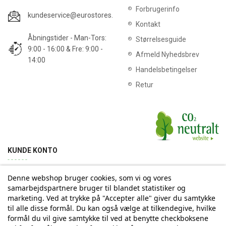
Forbrugerinfo
kundeservice@eurostores.dk
Kontakt
Åbningstider - Man-Tors:
Størrelsesguide
9:00 - 16:00 & Fre: 9:00 -
Afmeld Nyhedsbrev
14:00
Handelsbetingelser
Retur
KUNDE KONTO
Denne webshop bruger cookies, som vi og vores
Min konto
Ordrehistorik
Returnering
Adresse
samarbejdspartnere bruger til blandet statistiker og
marketing. Ved at trykke på "Accepter alle" giver du samtykke
til alle disse formål. Du kan også vælge at tilkendegive, hvilke
Tilmelding til Nyhedsbrev
formål du vil give samtykke til ved at benytte checkboksene