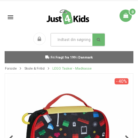
0
Fri Fragt fra 199 i Danmark
Forside
Skole & Fritid
LEGO Tasker - Madkasse
- 40%