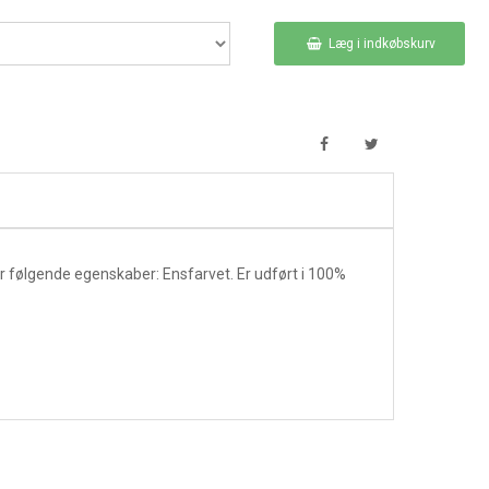
Læg i indkøbskurv
r følgende egenskaber: Ensfarvet. Er udført i 100%