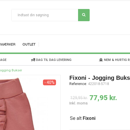
MÆRKER
OUTLET
DAGE
DAG TIL DAG LEVERING
NEM & HURTIG 
 Jogging Bukser
Fixoni - Jogging Buks
- 40%
Reference:
422018-5718
77,95 kr.
129,95 kr.
Inkl. moms
Se alt
Fixoni