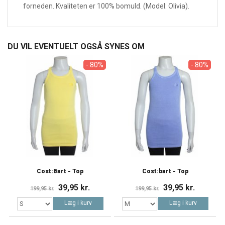
forneden. Kvaliteten er 100% bomuld. (Model: Olivia).
DU VIL EVENTUELT OGSÅ SYNES OM
- 80%
- 80%
Cost:Bart - Top
Cost:bart - Top
39,95 kr.
39,95 kr.
199,95 kr.
199,95 kr.
Læg i kurv
Læg i kurv