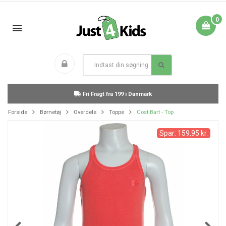
0
Fri Fragt fra 199 i Danmark
Forside
Børnetøj
Overdele
Toppe
Cost:Bart - Top
Spar: 159,95 kr.