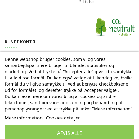
Retur
KUNDE KONTO
Denne webshop bruger cookies, som vi og vores
Min konto
Ordrehistorik
Returnering
Adresse
samarbejdspartnere bruger til blandet statistiker og
marketing. Ved at trykke på "Accepter alle" giver du samtykke
til alle disse formål. Du kan også vælge at tilkendegive, hvilke
Tilmelding til Nyhedsbrev
formål du vil give samtykke til ved at benytte checkboksene
ud for formålet, og derefter trykke på 'Accepter valgte'.
Vi deler aldrig din email-adresse med tredjepart
Du kan læse mere om vores brug af cookies og andre
teknologier, samt om vores indsamling og behandling af
personoplysninger ved at trykke på linket "Mere information".
Tilmeld
Mere information
Cookies detaljer
AFVIS ALLE
© Copyright by Eurostores Group A/S - CVR: 33 16 48 66