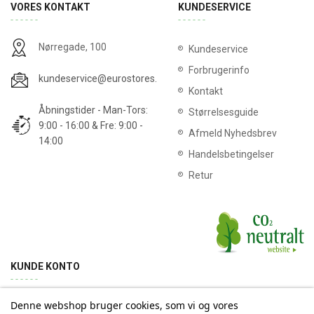
VORES KONTAKT
KUNDESERVICE
Nørregade, 100
Kundeservice
Forbrugerinfo
kundeservice@eurostores.dk
Kontakt
Åbningstider - Man-Tors:
Størrelsesguide
9:00 - 16:00 & Fre: 9:00 -
Afmeld Nyhedsbrev
14:00
Handelsbetingelser
Retur
KUNDE KONTO
Denne webshop bruger cookies, som vi og vores
Min konto
Ordrehistorik
Returnering
Adresse