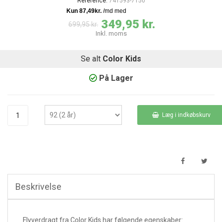
Reference:
741593-7150
349,95 kr.
699,95 kr.
Inkl. moms
Se alt
Color Kids
På Lager
Læg i indkøbskurv
Beskrivelse
Flyverdragt fra Color Kids har følgende egenskaber: