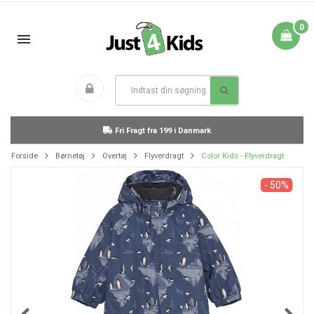
0
Fri Fragt fra 199 i Danmark
Forside
Børnetøj
Overtøj
Flyverdragt
Color Kids - Flyverdragt
- 50%