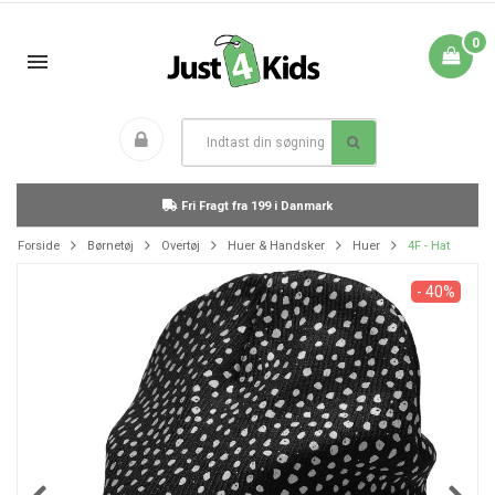
0
Fri Fragt fra 199 i Danmark
Forside
Børnetøj
Overtøj
Huer & Handsker
Huer
4F - Hat
- 40%