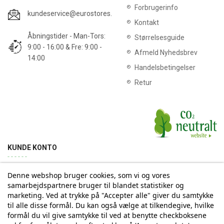
Forbrugerinfo
kundeservice@eurostores.dk
Kontakt
Åbningstider - Man-Tors:
Størrelsesguide
9:00 - 16:00 & Fre: 9:00 -
Afmeld Nyhedsbrev
14:00
Handelsbetingelser
Retur
KUNDE KONTO
Denne webshop bruger cookies, som vi og vores
Min konto
Ordrehistorik
Returnering
Adresse
samarbejdspartnere bruger til blandet statistiker og
marketing. Ved at trykke på "Accepter alle" giver du samtykke
til alle disse formål. Du kan også vælge at tilkendegive, hvilke
Tilmelding til Nyhedsbrev
formål du vil give samtykke til ved at benytte checkboksene