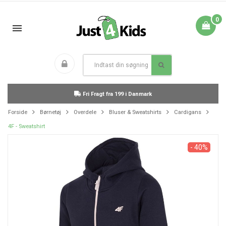
0
Fri Fragt fra 199 i Danmark
Forside
Børnetøj
Overdele
Bluser & Sweatshirts
Cardigans
4F - Sweatshirt
- 40%