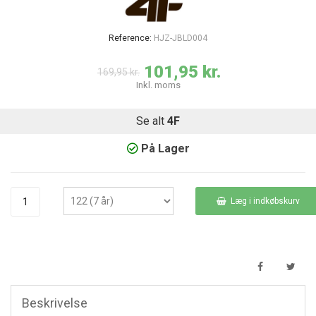
Reference:
HJZ-JBLD004
101,95 kr.
169,95 kr.
Inkl. moms
Se alt
4F
På Lager
Læg i indkøbskurv
Beskrivelse