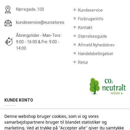
Nørregade, 100
Kundeservice
Forbrugerinfo
kundeservice@eurostores.dk
Kontakt
Åbningstider - Man-Tors:
Størrelsesguide
9:00 - 16:00 & Fre: 9:00 -
Afmeld Nyhedsbrev
14:00
Handelsbetingelser
Retur
KUNDE KONTO
Denne webshop bruger cookies, som vi og vores
Min konto
Ordrehistorik
Returnering
Adresse
samarbejdspartnere bruger til blandet statistiker og
marketing. Ved at trykke på "Accepter alle" giver du samtykke