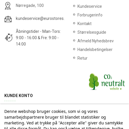
Nørregade, 100
Kundeservice
Forbrugerinfo
kundeservice@eurostores.dk
Kontakt
Åbningstider - Man-Tors:
Størrelsesguide
9:00 - 16:00 & Fre: 9:00 -
Afmeld Nyhedsbrev
14:00
Handelsbetingelser
Retur
KUNDE KONTO
Denne webshop bruger cookies, som vi og vores
Min konto
Ordrehistorik
Returnering
Adresse
samarbejdspartnere bruger til blandet statistiker og
marketing. Ved at trykke på "Accepter alle" giver du samtykke
til alle disse formål. Du kan også vælge at tilkendegive, hvilke