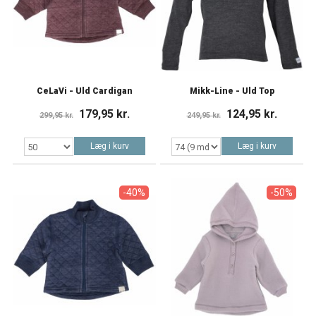
CeLaVi - Uld Cardigan
Mikk-Line - Uld Top
179,95 kr.
124,95 kr.
299,95 kr.
249,95 kr.
Læg i kurv
Læg i kurv
-40%
-50%