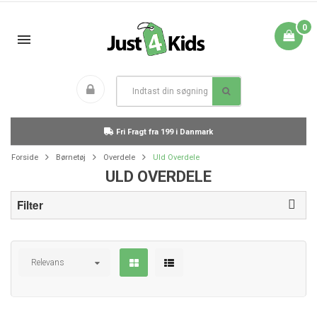
0
Fri Fragt fra 199 i Danmark
Forside
Børnetøj
Overdele
Uld Overdele
ULD OVERDELE
Filter
Relevans