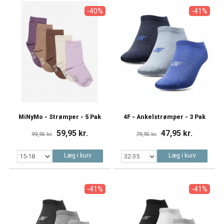
-40%
-41%
MiNyMo - Strømper - 5 Pak
4F - Ankelstrømper - 3 Pak
59,95 kr.
47,95 kr.
99,95 kr.
79,95 kr.
Læg i kurv
Læg i kurv
-41%
-41%