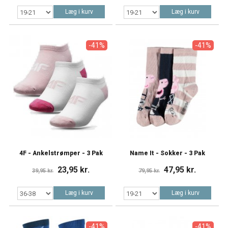
Læg i kurv
Læg i kurv
-41%
-41%
4F - Ankelstrømper - 3 Pak
Name It - Sokker - 3 Pak
23,95 kr.
47,95 kr.
39,95 kr.
79,95 kr.
Læg i kurv
Læg i kurv
-41%
-41%