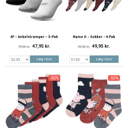
4F - Ankelstrømper - 3-Pak
Name It - Sokker - 6 Pak
47,95 kr.
49,95 kr.
79,95 kr.
99,95 kr.
Læg i kurv
Læg i kurv
-50%
-50%