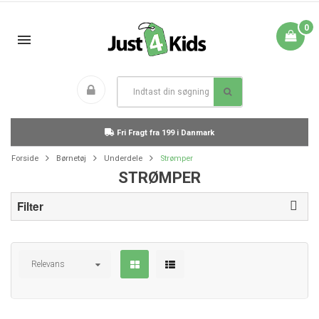
0
Fri Fragt fra 199 i Danmark
Forside
Børnetøj
Underdele
Strømper
STRØMPER
Filter
Relevans