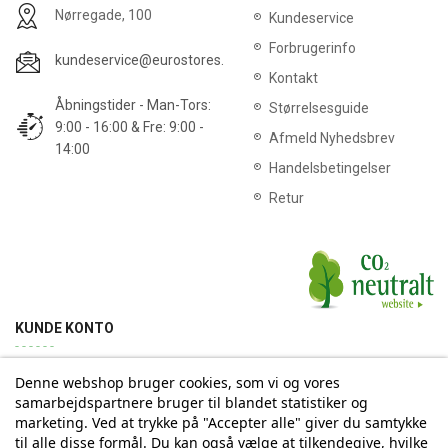
Nørregade, 100
Kundeservice
Forbrugerinfo
kundeservice@eurostores.dk
Kontakt
Åbningstider - Man-Tors:
Størrelsesguide
9:00 - 16:00 & Fre: 9:00 -
Afmeld Nyhedsbrev
14:00
Handelsbetingelser
Retur
KUNDE KONTO
Denne webshop bruger cookies, som vi og vores
Min konto
Ordrehistorik
Returnering
Adresse
samarbejdspartnere bruger til blandet statistiker og
marketing. Ved at trykke på "Accepter alle" giver du samtykke
til alle disse formål. Du kan også vælge at tilkendegive, hvilke