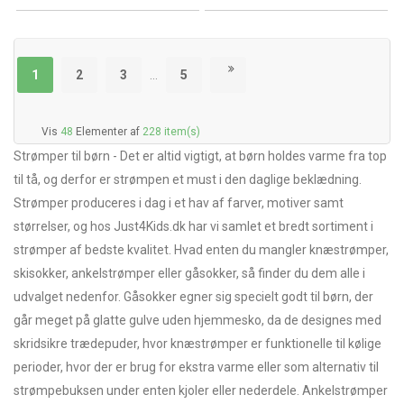
1
2
3
…
5
Vis
48
Elementer af
228 item(s)
Strømper til børn - Det er altid vigtigt, at børn holdes varme fra top
til tå, og derfor er strømpen et must i den daglige beklædning.
Strømper produceres i dag i et hav af farver, motiver samt
størrelser, og hos Just4Kids.dk har vi samlet et bredt sortiment i
strømper af bedste kvalitet. Hvad enten du mangler knæstrømper,
skisokker, ankelstrømper eller gåsokker, så finder du dem alle i
udvalget nedenfor. Gåsokker egner sig specielt godt til børn, der
går meget på glatte gulve uden hjemmesko, da de designes med
skridsikre trædepuder, hvor knæstrømper er funktionelle til kølige
perioder, hvor der er brug for ekstra varme eller som alternativ til
strømpebuksen under enten kjoler eller nederdele. Ankelstrømper