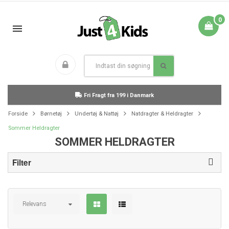
0
Fri Fragt fra 199 i Danmark
Forside
Børnetøj
Undertøj & Nattøj
Natdragter & Heldragter
Sommer Heldragter
SOMMER HELDRAGTER
Filter
Relevans