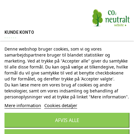
KUNDE KONTO
Denne webshop bruger cookies, som vi og vores
Min konto
Ordrehistorik
Returnering
Adresse
samarbejdspartnere bruger til blandet statistiker og
marketing. Ved at trykke på "Accepter alle" giver du samtykke
til alle disse formål. Du kan også vælge at tilkendegive, hvilke
Tilmelding til Nyhedsbrev
formål du vil give samtykke til ved at benytte checkboksene
ud for formålet, og derefter trykke på 'Accepter valgte'.
Vi deler aldrig din email-adresse med tredjepart
Du kan læse mere om vores brug af cookies og andre
teknologier, samt om vores indsamling og behandling af
personoplysninger ved at trykke på linket "Mere information".
Tilmeld
Mere information
Cookies detaljer
AFVIS ALLE
© Copyright by Eurostores Group A/S - CVR: 33 16 48 66