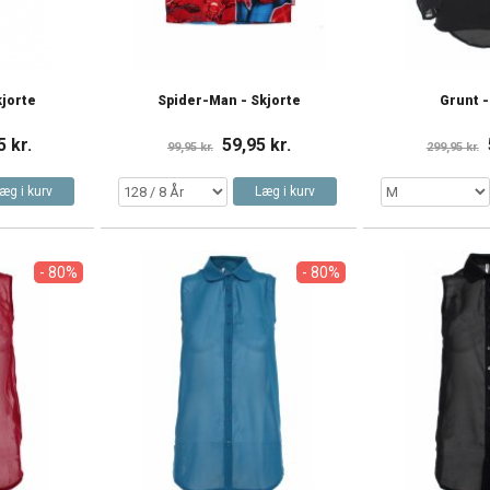
kjorte
Spider-Man - Skjorte
Grunt -
5 kr.
59,95 kr.
99,95 kr.
299,95 kr.
æg i kurv
Læg i kurv
- 80%
- 80%