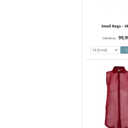
Small Rags - S
99,9
199,95 kr.
L