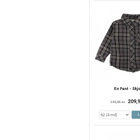
En Fant - Skj
209,9
349,95 kr.
L