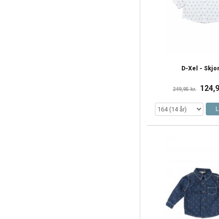
D-Xel - Skjo
124,9
249,95 kr.
L