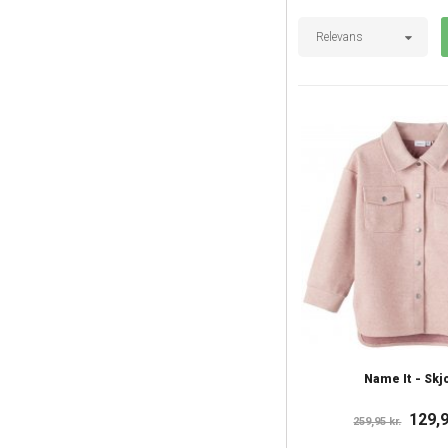
Relevans
Name It - Skj
129,9
259,95 kr.