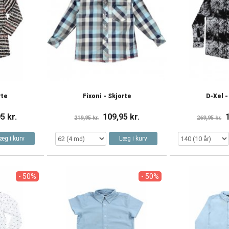
rte
Fixoni - Skjorte
D-Xel -
5 kr.
109,95 kr.
219,95 kr.
269,95 kr.
æg i kurv
Læg i kurv
- 50%
- 50%