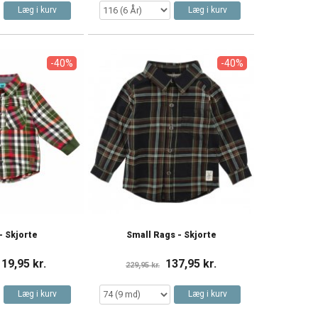
Læg i kurv
Læg i kurv
-40%
-40%
- Skjorte
Small Rags - Skjorte
119,95 kr.
137,95 kr.
229,95 kr.
Læg i kurv
Læg i kurv