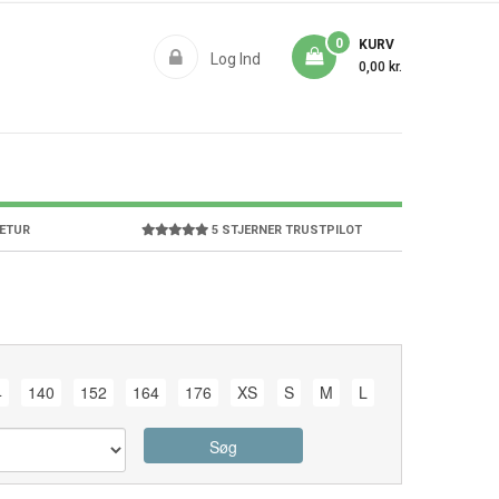
0
KURV
Log Ind
0,00 kr.
RETUR
5 STJERNER TRUSTPILOT
4
140
152
164
176
XS
S
M
L
Søg