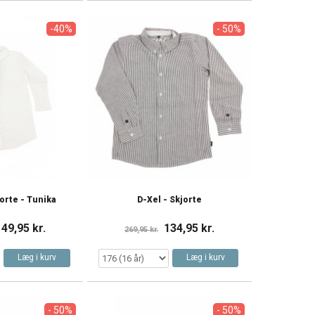
-40%
- 50%
jorte - Tunika
D-Xel - Skjorte
149,95 kr.
134,95 kr.
269,95 kr.
Læg i kurv
Læg i kurv
- 50%
- 50%