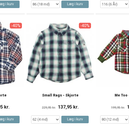
æg i kurv
Læg i kurv
-40%
-40%
orte
Small Rags - Skjorte
Me Too 
5 kr.
137,95 kr.
229,95 kr.
199,95 kr.
æg i kurv
Læg i kurv