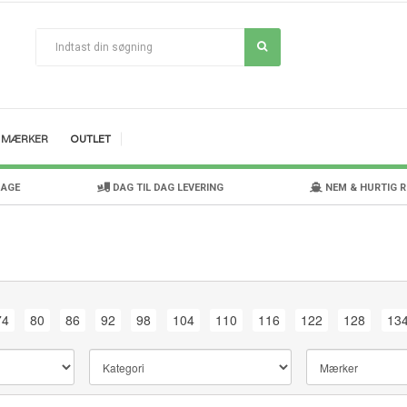
MÆRKER
OUTLET
DAGE
DAG TIL DAG LEVERING
NEM & HURTIG 
74
80
86
92
98
104
110
116
122
128
13