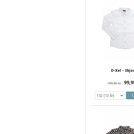
D-Xel - Skjo
99,9
199,95 kr.
L