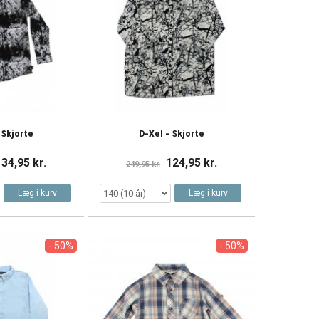
 Skjorte
D-Xel - Skjorte
134,95 kr.
124,95 kr.
249,95 kr.
Læg i kurv
Læg i kurv
- 50%
- 50%