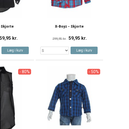
 Skjorte
X-Boyz - Skjorte
59,95 kr.
59,95 kr.
299,95 kr.
Læg i kurv
Læg i kurv
- 80%
- 50%