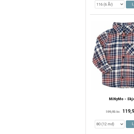
L
MiNyMo - Skj
119,9
199,95 kr.
L