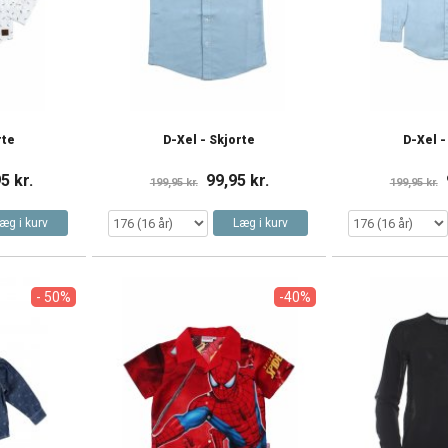
rte
D-Xel - Skjorte
D-Xel -
5 kr.
99,95 kr.
199,95 kr.
199,95 kr.
æg i kurv
Læg i kurv
- 50%
-40%