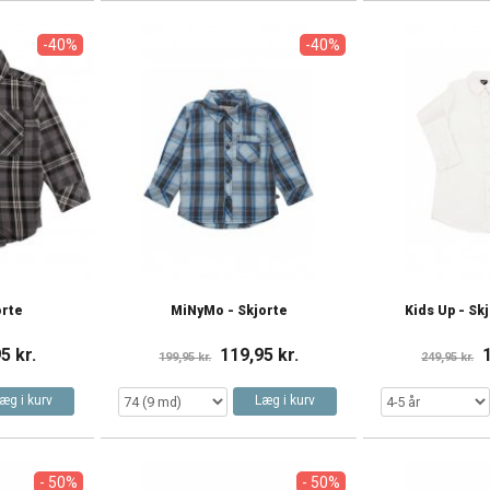
-40%
-40%
orte
MiNyMo - Skjorte
Kids Up - Sk
5 kr.
119,95 kr.
199,95 kr.
249,95 kr.
æg i kurv
Læg i kurv
- 50%
- 50%