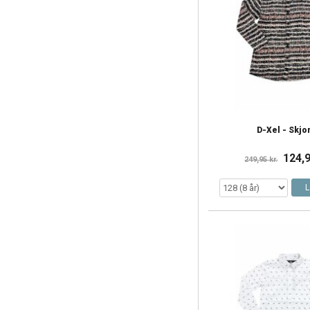
D-Xel - Skjo
124,9
249,95 kr.
L