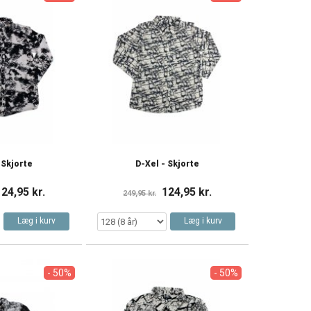
 Skjorte
D-Xel - Skjorte
124,95 kr.
124,95 kr.
249,95 kr.
Læg i kurv
Læg i kurv
- 50%
- 50%