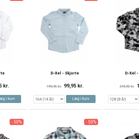
rte
D-Xel - Skjorte
D-Xel -
5 kr.
99,95 kr.
199,95 kr.
249,95 kr.
æg i kurv
Læg i kurv
- 50%
- 50%