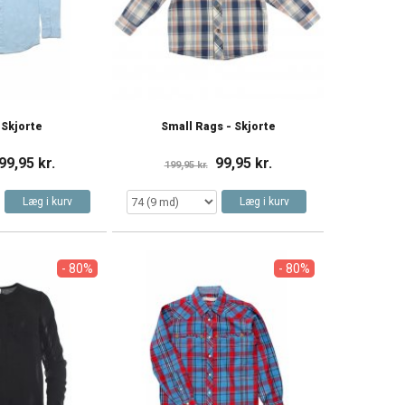
 Skjorte
Small Rags - Skjorte
99,95 kr.
99,95 kr.
199,95 kr.
Læg i kurv
Læg i kurv
- 80%
- 80%