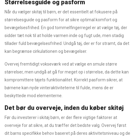
Størrelsesguide og pasform
Når du vælger skitøj til børn, er det essentielt at fokusere på
størrelsesguide og pasform for at sikre optimal komfort og
bevægelsesfrihed. En god tommelfingerregel er at vælge tøj, der
sidder tæt nok til at holde varmen inde og fugt ude, men stadig
tillader fuld bevægelsesfrihed. Undgå tøj, der er for stramt, da det
kan begrænse cirkulationen og bevægelser.
Overvej fremtidigt vokseværk ved at vælge en smule større
størrelser, men undgå at gå for meget op i størrelse, da dette kan
kompromittere tøjets funktionalitet. Korrekt pasform sikrer, at
børnene kan nyde vinteraktiviteterne til fulde, mens de er
beskyttede mod elementerne.
Det bør du overveje, inden du køber skitøj
Før du investerer i skitøj børn, er der flere vigtige faktorer at
overveje for at sikre, at du træffer det bedste valg. Overvej først
dit barns specifikke behov baseret på deres aktivitetsniveau og de