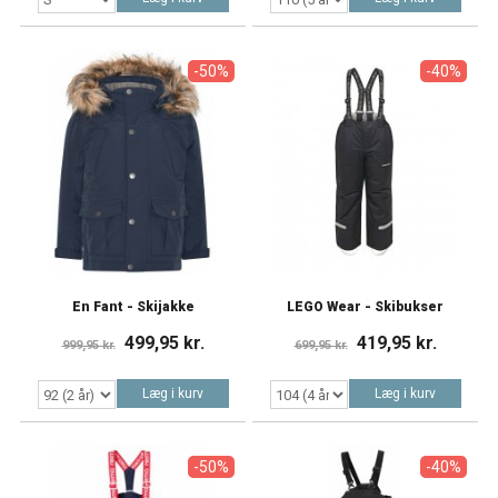
-50%
-40%
En Fant - Skijakke
LEGO Wear - Skibukser
499,95 kr.
419,95 kr.
999,95 kr.
699,95 kr.
Læg i kurv
Læg i kurv
-50%
-40%