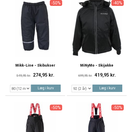
-50%
-40%
Mikk-Line - Skibukser
MiNyMo - Skijakke
274,95 kr.
419,95 kr.
549,95 kr.
699,95 kr.
Læg i kurv
Læg i kurv
-50%
-50%