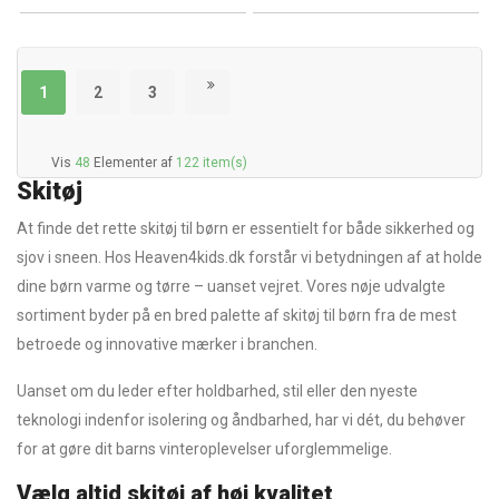
1
2
3
Vis
48
Elementer af
122 item(s)
Skitøj
At finde det rette skitøj til børn er essentielt for både sikkerhed og
sjov i sneen. Hos Heaven4kids.dk forstår vi betydningen af at holde
dine børn varme og tørre – uanset vejret. Vores nøje udvalgte
sortiment byder på en bred palette af skitøj til børn fra de mest
betroede og innovative mærker i branchen.
Uanset om du leder efter holdbarhed, stil eller den nyeste
teknologi indenfor isolering og åndbarhed, har vi dét, du behøver
for at gøre dit barns vinteroplevelser uforglemmelige.
Vælg altid skitøj af høj kvalitet