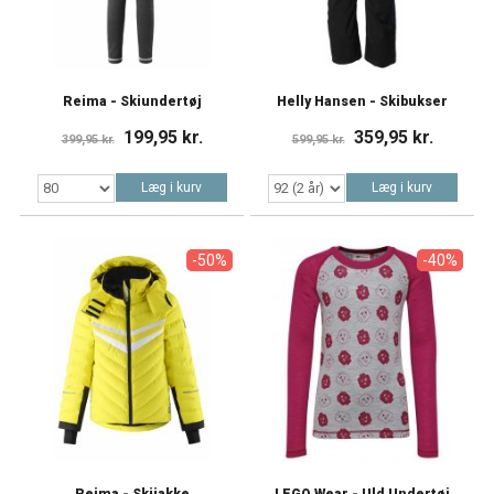
Reima - Skiundertøj
Helly Hansen - Skibukser
199,95 kr.
359,95 kr.
399,95 kr.
599,95 kr.
Læg i kurv
Læg i kurv
-50%
-40%
Reima - Skijakke
LEGO Wear - Uld Undertøj