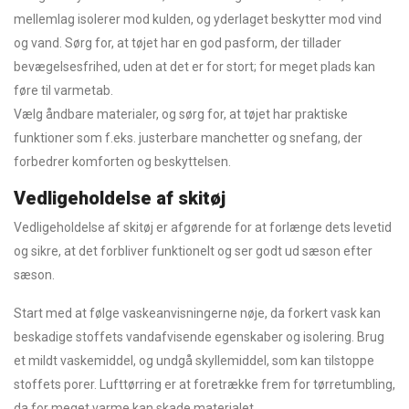
mellemlag isolerer mod kulden, og yderlaget beskytter mod vind
og vand. Sørg for, at tøjet har en god pasform, der tillader
bevægelsesfrihed, uden at det er for stort; for meget plads kan
føre til varmetab.
Vælg åndbare materialer, og sørg for, at tøjet har praktiske
funktioner som f.eks. justerbare manchetter og snefang, der
forbedrer komforten og beskyttelsen.
Vedligeholdelse af skitøj
Vedligeholdelse af skitøj er afgørende for at forlænge dets levetid
og sikre, at det forbliver funktionelt og ser godt ud sæson efter
sæson.
Start med at følge vaskeanvisningerne nøje, da forkert vask kan
beskadige stoffets vandafvisende egenskaber og isolering. Brug
et mildt vaskemiddel, og undgå skyllemiddel, som kan tilstoppe
stoffets porer. Lufttørring er at foretrække frem for tørretumbling,
da for meget varme kan skade materialet.