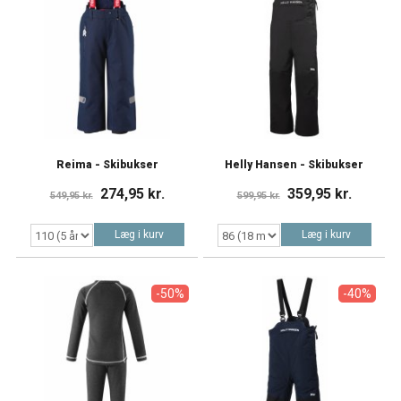
Reima - Skibukser
Helly Hansen - Skibukser
274,95 kr.
359,95 kr.
549,95 kr.
599,95 kr.
Læg i kurv
Læg i kurv
-50%
-40%