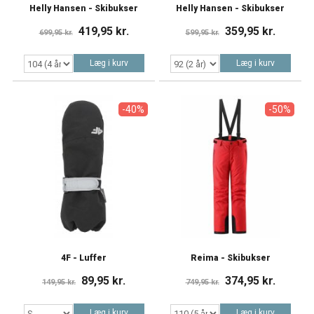
Helly Hansen - Skibukser
Helly Hansen - Skibukser
419,95 kr.
359,95 kr.
699,95 kr.
599,95 kr.
Læg i kurv
Læg i kurv
-40%
-50%
4F - Luffer
Reima - Skibukser
89,95 kr.
374,95 kr.
149,95 kr.
749,95 kr.
Læg i kurv
Læg i kurv