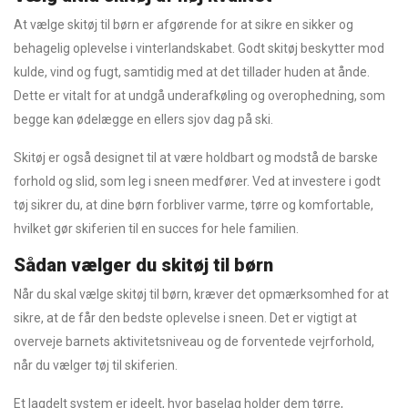
At vælge skitøj til børn er afgørende for at sikre en sikker og
behagelig oplevelse i vinterlandskabet. Godt skitøj beskytter mod
kulde, vind og fugt, samtidig med at det tillader huden at ånde.
Dette er vitalt for at undgå underafkøling og overophedning, som
begge kan ødelægge en ellers sjov dag på ski.
Skitøj er også designet til at være holdbart og modstå de barske
forhold og slid, som leg i sneen medfører. Ved at investere i godt
tøj sikrer du, at dine børn forbliver varme, tørre og komfortable,
hvilket gør skiferien til en succes for hele familien.
Sådan vælger du skitøj til børn
Når du skal vælge skitøj til børn, kræver det opmærksomhed for at
sikre, at de får den bedste oplevelse i sneen. Det er vigtigt at
overveje barnets aktivitetsniveau og de forventede vejrforhold,
når du vælger tøj til skiferien.
Et lagdelt system er ideelt, hvor baselag holder dem tørre,