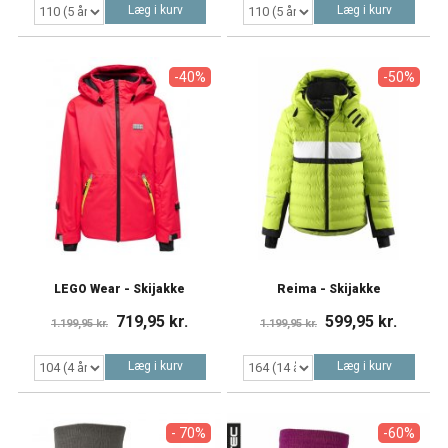
Læg i kurv
Læg i kurv
-40%
-50%
LEGO Wear - Skijakke
Reima - Skijakke
719,95 kr.
599,95 kr.
1.199,95 kr.
1.199,95 kr.
Læg i kurv
Læg i kurv
- 70%
-60%