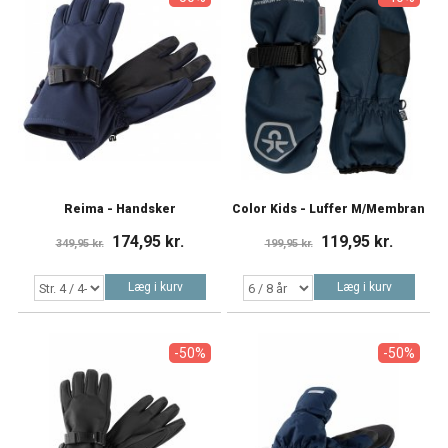
Reima - Handsker
Color Kids - Luffer M/Membran
174,95 kr.
119,95 kr.
349,95 kr.
199,95 kr.
Læg i kurv
Læg i kurv
-50%
-50%