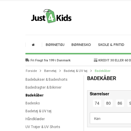
BØRNETØJ
BØRNESKO
SKOLE & FRITID
Fri Fragt fra 199 i Danmark
KREDIT 30 ELLER 60 
Forside
Børnetøj
Badetøj & UV tøj
Badekåber
BADEKÅBER
Badebukser & Badeshorts
Badedragter & Bikinier
Størrelser
Badekåber
74
80
86
Badesko
Badetøj & UV tøj
Håndklæder
UV Trøjer & UV Shorts