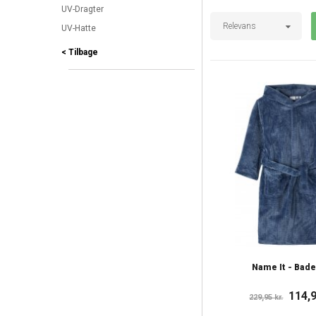
UV-Dragter
Relevans
UV-Hatte
< Tilbage
Name It - Bad
114,9
229,95 kr.