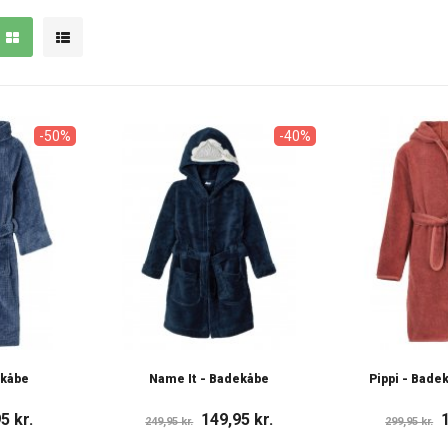
-50%
-40%
ekåbe
Name It - Badekåbe
Pippi - Bade
5 kr.
149,95 kr.
249,95 kr.
299,95 kr.