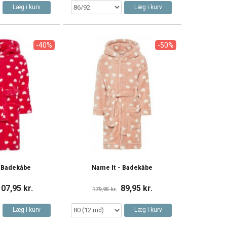
Læg i kurv
Læg i kurv
-40%
-50%
- Badekåbe
Name It - Badekåbe
107,95 kr.
89,95 kr.
179,95 kr.
Læg i kurv
Læg i kurv