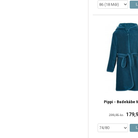
L
Pippi - Badekåbe 
179,9
299,95 kr.
L