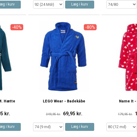
æg i kurv
Læg i kurv
-40%
-80%
M. Hætte
LEGO Wear - Badekåbe
Name It 
5 kr.
69,95 kr.
349,95 kr.
179,95 kr.
æg i kurv
Læg i kurv